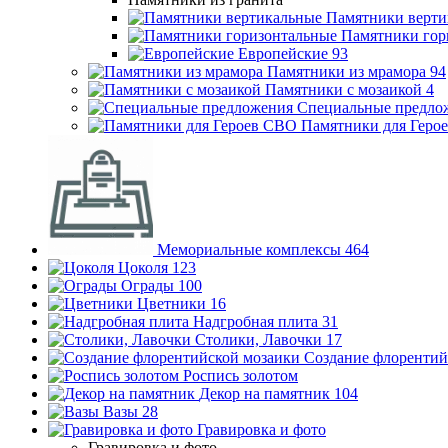
Памятники верти
Памятники гор
Европейские
93
Памятники из мрамора
94
Памятники с мозаикой
4
Специальные предло
Памятники для Геро
Мемориальные комплексы
464
Цоколя
123
Ограды
100
Цветники
16
Надгробная плита
31
Столики, Лавочки
17
Создание флорентий
Роспись золотом
Декор на памятник
104
Вазы
28
Гравировка и фото
Гравировка и фото