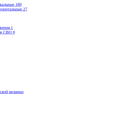
кальные
189
изонтальные
27
жения
1
ев СВО
9
ской мозаики