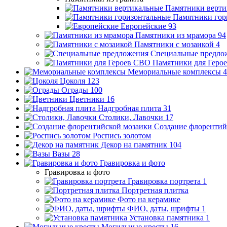
Памятники верти
Памятники гор
Европейские
93
Памятники из мрамора
94
Памятники с мозаикой
4
Специальные предло
Памятники для Геро
Мемориальные комплексы
4
Цоколя
123
Ограды
100
Цветники
16
Надгробная плита
31
Столики, Лавочки
17
Создание флорентий
Роспись золотом
Декор на памятник
104
Вазы
28
Гравировка и фото
Гравировка и фото
Гравировка портрета
1
Портретная плитка
Фото на керамике
ФИО, даты, шрифты
1
Установка памятника
1
Могильные кресты
16