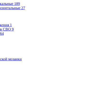
кальные
189
изонтальные
27
жения
1
ев СВО
9
64
ской мозаики