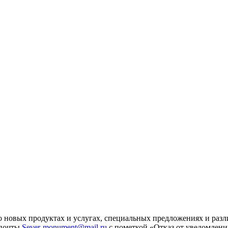
 новых продуктах и услугах, специальных предложениях и разл
 почты
Sever-monument@mail.ru
с пометкой «Отказ от уведомлени