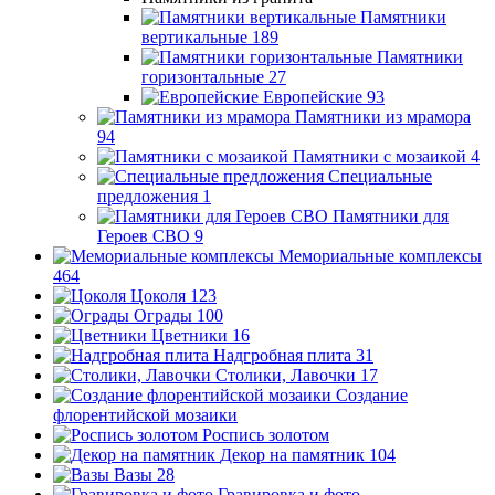
Памятники
вертикальные
189
Памятники
горизонтальные
27
Европейские
93
Памятники из мрамора
94
Памятники с мозаикой
4
Специальные
предложения
1
Памятники для
Героев СВО
9
Мемориальные комплексы
464
Цоколя
123
Ограды
100
Цветники
16
Надгробная плита
31
Столики, Лавочки
17
Создание
флорентийской мозаики
Роспись золотом
Декор на памятник
104
Вазы
28
Гравировка и фото