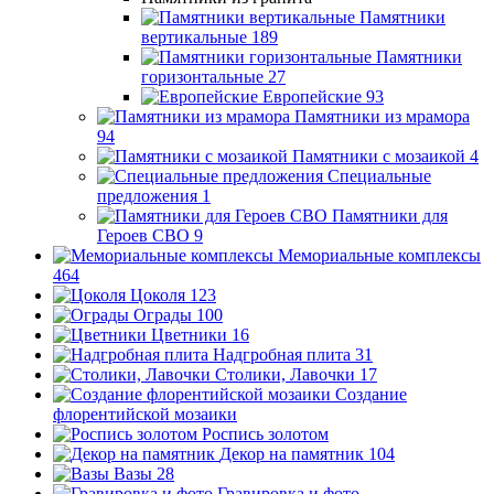
Памятники
вертикальные
189
Памятники
горизонтальные
27
Европейские
93
Памятники из мрамора
94
Памятники с мозаикой
4
Специальные
предложения
1
Памятники для
Героев СВО
9
Мемориальные комплексы
464
Цоколя
123
Ограды
100
Цветники
16
Надгробная плита
31
Столики, Лавочки
17
Создание
флорентийской мозаики
Роспись золотом
Декор на памятник
104
Вазы
28
Гравировка и фото