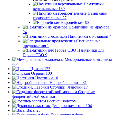
Памятники
вертикальные
189
Памятники
горизонтальные
27
Европейские
93
Памятники из мрамора
94
Памятники с мозаикой
4
Специальные
предложения
1
Памятники для
Героев СВО
9
Мемориальные комплексы
464
Цоколя
123
Ограды
100
Цветники
16
Надгробная плита
31
Столики, Лавочки
17
Создание
флорентийской мозаики
Роспись золотом
Декор на памятник
104
Вазы
28
Гравировка и фото