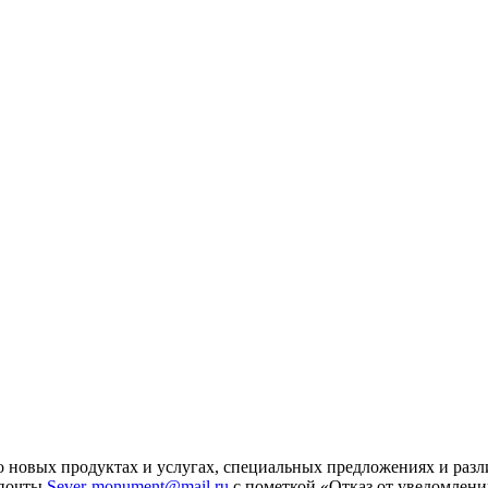
 новых продуктах и услугах, специальных предложениях и разл
 почты
Sever-monument@mail.ru
с пометкой «Отказ от уведомлени