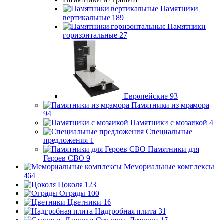
Памятники
вертикальные
189
Памятники
горизонтальные
27
Европейские
93
Памятники из мрамора
94
Памятники с мозаикой
4
Специальные
предложения
1
Памятники для
Героев СВО
9
Мемориальные комплексы
464
Цоколя
123
Ограды
100
Цветники
16
Надгробная плита
31
Столики, Лавочки
17