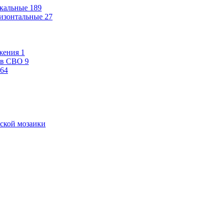
кальные
189
изонтальные
27
жения
1
ев СВО
9
64
ской мозаики