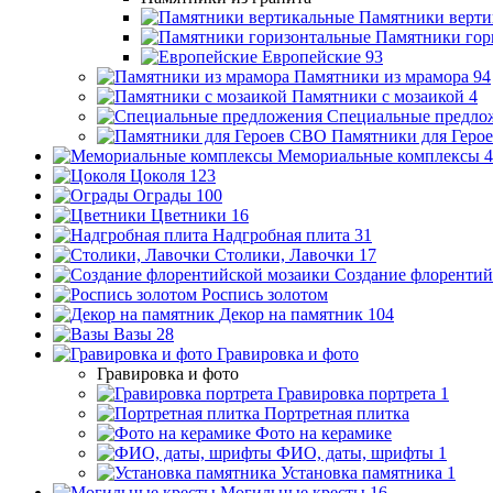
Памятники верти
Памятники гор
Европейские
93
Памятники из мрамора
94
Памятники с мозаикой
4
Специальные предло
Памятники для Геро
Мемориальные комплексы
4
Цоколя
123
Ограды
100
Цветники
16
Надгробная плита
31
Столики, Лавочки
17
Создание флорентий
Роспись золотом
Декор на памятник
104
Вазы
28
Гравировка и фото
Гравировка и фото
Гравировка портрета
1
Портретная плитка
Фото на керамике
ФИО, даты, шрифты
1
Установка памятника
1
Могильные кресты
16