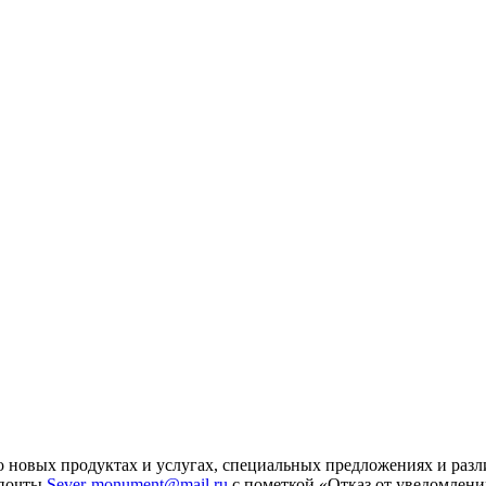
 новых продуктах и услугах, специальных предложениях и разл
 почты
Sever-monument@mail.ru
с пометкой «Отказ от уведомлени