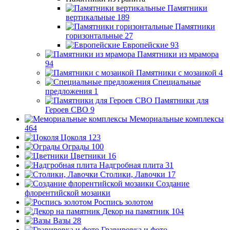
Памятники
вертикальные
189
Памятники
горизонтальные
27
Европейские
93
Памятники из мрамора
94
Памятники с мозаикой
4
Специальные
предложения
1
Памятники для
Героев СВО
9
Мемориальные комплексы
464
Цоколя
123
Ограды
100
Цветники
16
Надгробная плита
31
Столики, Лавочки
17
Создание
флорентийской мозаики
Роспись золотом
Декор на памятник
104
Вазы
28
Гравировка и фото