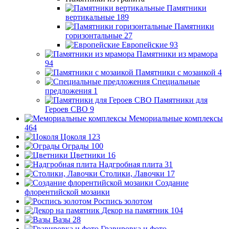
Памятники
вертикальные
189
Памятники
горизонтальные
27
Европейские
93
Памятники из мрамора
94
Памятники с мозаикой
4
Специальные
предложения
1
Памятники для
Героев СВО
9
Мемориальные комплексы
464
Цоколя
123
Ограды
100
Цветники
16
Надгробная плита
31
Столики, Лавочки
17
Создание
флорентийской мозаики
Роспись золотом
Декор на памятник
104
Вазы
28
Гравировка и фото