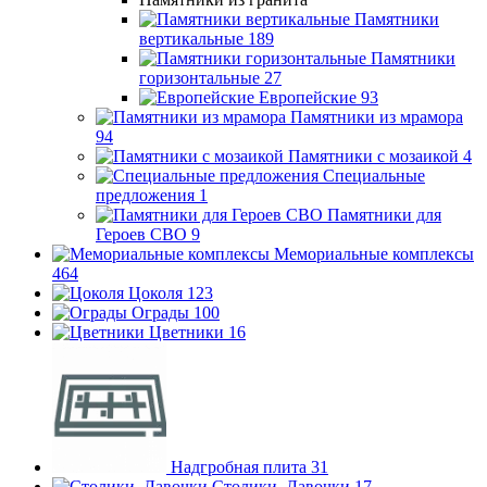
Памятники
вертикальные
189
Памятники
горизонтальные
27
Европейские
93
Памятники из мрамора
94
Памятники с мозаикой
4
Специальные
предложения
1
Памятники для
Героев СВО
9
Мемориальные комплексы
464
Цоколя
123
Ограды
100
Цветники
16
Надгробная плита
31
Столики, Лавочки
17