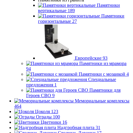
Памятники
вертикальные
189
Памятники
горизонтальные
27
Европейские
93
Памятники из мрамора
94
Памятники с мозаикой
4
Специальные
предложения
1
Памятники для
Героев СВО
9
Мемориальные комплексы
464
Цоколя
123
Ограды
100
Цветники
16
Надгробная плита
31
Столики, Лавочки
17