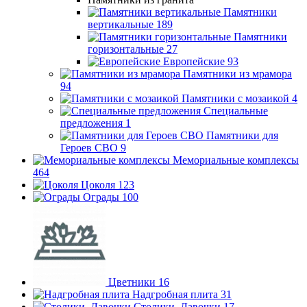
Памятники
вертикальные
189
Памятники
горизонтальные
27
Европейские
93
Памятники из мрамора
94
Памятники с мозаикой
4
Специальные
предложения
1
Памятники для
Героев СВО
9
Мемориальные комплексы
464
Цоколя
123
Ограды
100
Цветники
16
Надгробная плита
31
Столики, Лавочки
17