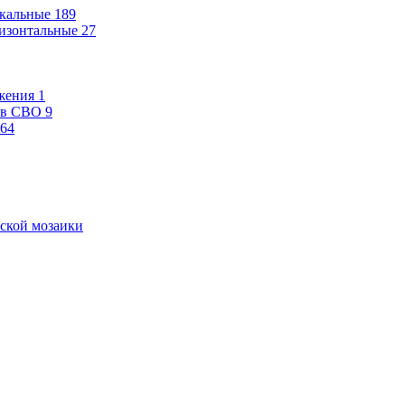
кальные
189
изонтальные
27
жения
1
ев СВО
9
64
ской мозаики