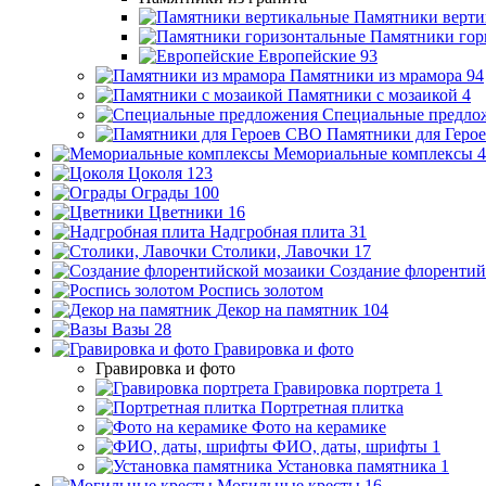
Памятники верти
Памятники гор
Европейские
93
Памятники из мрамора
94
Памятники с мозаикой
4
Специальные предло
Памятники для Геро
Мемориальные комплексы
4
Цоколя
123
Ограды
100
Цветники
16
Надгробная плита
31
Столики, Лавочки
17
Создание флорентий
Роспись золотом
Декор на памятник
104
Вазы
28
Гравировка и фото
Гравировка и фото
Гравировка портрета
1
Портретная плитка
Фото на керамике
ФИО, даты, шрифты
1
Установка памятника
1
Могильные кресты
16