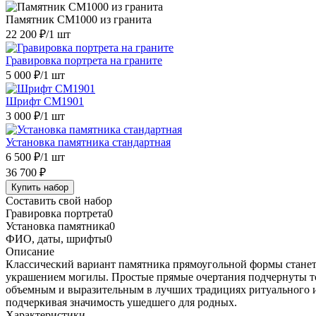
Памятник CM1000 из гранита
22 200 ₽
/1 шт
Гравировка портрета на граните
5 000 ₽
/1 шт
Шрифт CM1901
3 000 ₽
/1 шт
Установка памятника стандартная
6 500 ₽
/1 шт
36 700 ₽
Купить набор
Составить свой набор
Гравировка портрета
0
Установка памятника
0
ФИО, даты, шрифты
0
Описание
Классический вариант памятника прямоугольной формы станет
украшением могилы. Простые прямые очертания подчернуты т
объемным и выразительным в лучших традициях ритуального ис
подчеркивая значимость ушедшего для родных.
Характеристики