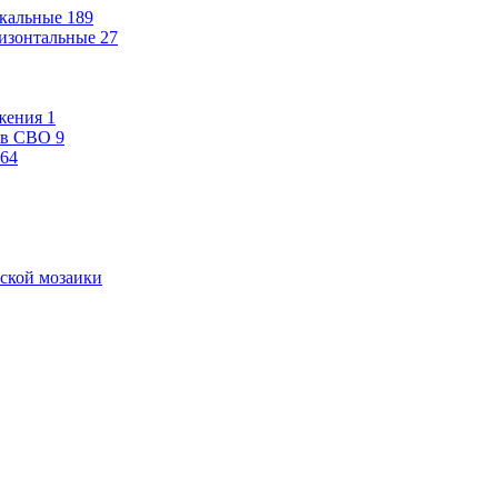
кальные
189
изонтальные
27
жения
1
ев СВО
9
64
ской мозаики