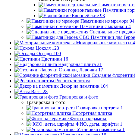
Памятники верти
Памятники гор
Европейские
93
Памятники из мрамора
94
Памятники с мозаикой
4
Специальные предло
Памятники для Геро
Мемориальные комплексы
4
Цоколя
123
Ограды
100
Цветники
16
Надгробная плита
31
Столики, Лавочки
17
Создание флорентий
Роспись золотом
Декор на памятник
104
Вазы
28
Гравировка и фото
Гравировка и фото
Гравировка портрета
1
Портретная плитка
Фото на керамике
ФИО, даты, шрифты
1
Установка памятника
1
Могильные кресты
16