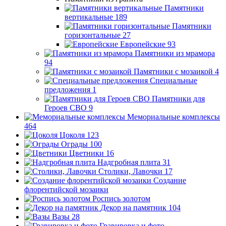
Памятники
вертикальные
189
Памятники
горизонтальные
27
Европейские
93
Памятники из мрамора
94
Памятники с мозаикой
4
Специальные
предложения
1
Памятники для
Героев СВО
9
Мемориальные комплексы
464
Цоколя
123
Ограды
100
Цветники
16
Надгробная плита
31
Столики, Лавочки
17
Создание
флорентийской мозаики
Роспись золотом
Декор на памятник
104
Вазы
28
Гравировка и фото