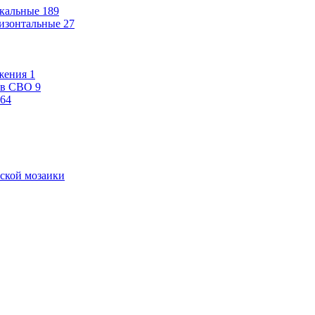
кальные
189
изонтальные
27
жения
1
ев СВО
9
64
ской мозаики