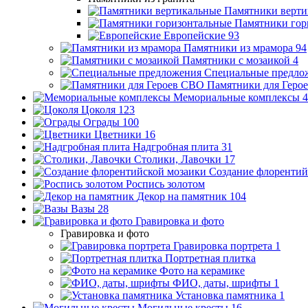
Памятники верти
Памятники гор
Европейские
93
Памятники из мрамора
94
Памятники с мозаикой
4
Специальные предло
Памятники для Геро
Мемориальные комплексы
4
Цоколя
123
Ограды
100
Цветники
16
Надгробная плита
31
Столики, Лавочки
17
Создание флорентий
Роспись золотом
Декор на памятник
104
Вазы
28
Гравировка и фото
Гравировка и фото
Гравировка портрета
1
Портретная плитка
Фото на керамике
ФИО, даты, шрифты
1
Установка памятника
1
Могильные кресты
16