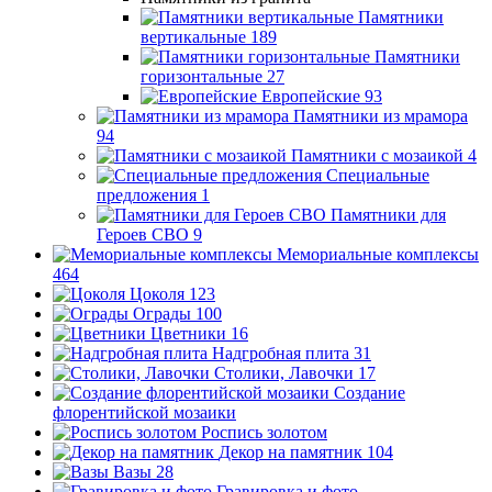
Памятники
вертикальные
189
Памятники
горизонтальные
27
Европейские
93
Памятники из мрамора
94
Памятники с мозаикой
4
Специальные
предложения
1
Памятники для
Героев СВО
9
Мемориальные комплексы
464
Цоколя
123
Ограды
100
Цветники
16
Надгробная плита
31
Столики, Лавочки
17
Создание
флорентийской мозаики
Роспись золотом
Декор на памятник
104
Вазы
28
Гравировка и фото