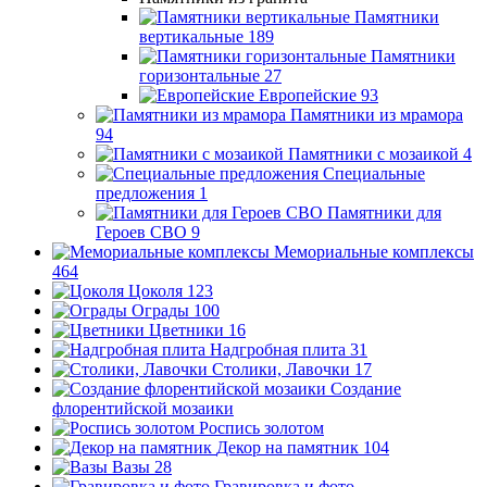
Памятники
вертикальные
189
Памятники
горизонтальные
27
Европейские
93
Памятники из мрамора
94
Памятники с мозаикой
4
Специальные
предложения
1
Памятники для
Героев СВО
9
Мемориальные комплексы
464
Цоколя
123
Ограды
100
Цветники
16
Надгробная плита
31
Столики, Лавочки
17
Создание
флорентийской мозаики
Роспись золотом
Декор на памятник
104
Вазы
28
Гравировка и фото