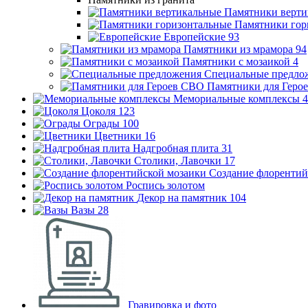
Памятники верти
Памятники гор
Европейские
93
Памятники из мрамора
94
Памятники с мозаикой
4
Специальные предло
Памятники для Геро
Мемориальные комплексы
4
Цоколя
123
Ограды
100
Цветники
16
Надгробная плита
31
Столики, Лавочки
17
Создание флорентий
Роспись золотом
Декор на памятник
104
Вазы
28
Гравировка и фото