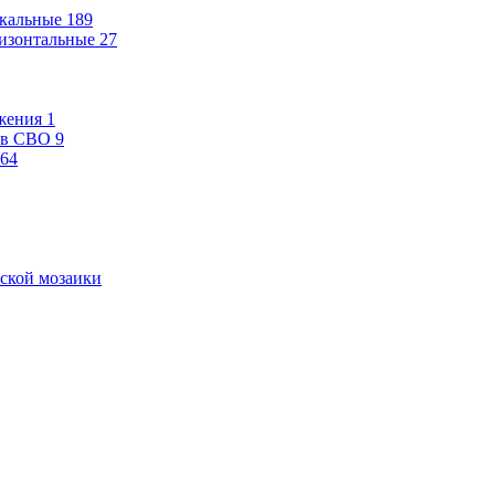
кальные
189
изонтальные
27
жения
1
ев СВО
9
64
ской мозаики