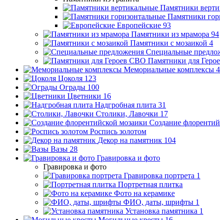
Памятники верти
Памятники гор
Европейские
93
Памятники из мрамора
94
Памятники с мозаикой
4
Специальные предло
Памятники для Геро
Мемориальные комплексы
4
Цоколя
123
Ограды
100
Цветники
16
Надгробная плита
31
Столики, Лавочки
17
Создание флорентий
Роспись золотом
Декор на памятник
104
Вазы
28
Гравировка и фото
Гравировка и фото
Гравировка портрета
1
Портретная плитка
Фото на керамике
ФИО, даты, шрифты
1
Установка памятника
1
Могильные кресты
16