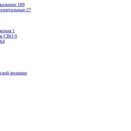
кальные
189
изонтальные
27
жения
1
ев СВО
9
64
ской мозаики