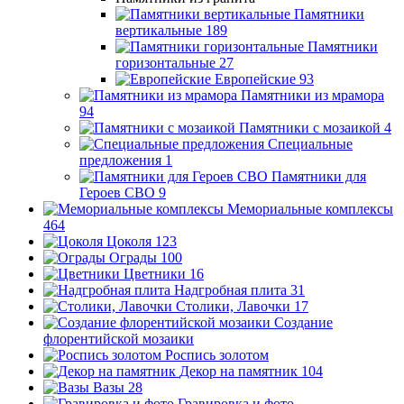
Памятники
вертикальные
189
Памятники
горизонтальные
27
Европейские
93
Памятники из мрамора
94
Памятники с мозаикой
4
Специальные
предложения
1
Памятники для
Героев СВО
9
Мемориальные комплексы
464
Цоколя
123
Ограды
100
Цветники
16
Надгробная плита
31
Столики, Лавочки
17
Создание
флорентийской мозаики
Роспись золотом
Декор на памятник
104
Вазы
28
Гравировка и фото