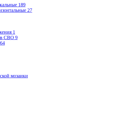
кальные
189
изонтальные
27
жения
1
ев СВО
9
64
ской мозаики