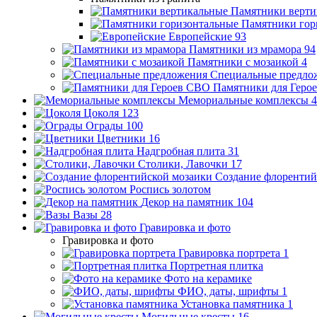
Памятники верти
Памятники гор
Европейские
93
Памятники из мрамора
94
Памятники с мозаикой
4
Специальные предло
Памятники для Геро
Мемориальные комплексы
4
Цоколя
123
Ограды
100
Цветники
16
Надгробная плита
31
Столики, Лавочки
17
Создание флорентий
Роспись золотом
Декор на памятник
104
Вазы
28
Гравировка и фото
Гравировка и фото
Гравировка портрета
1
Портретная плитка
Фото на керамике
ФИО, даты, шрифты
1
Установка памятника
1
Могильные кресты
16