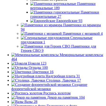
Памятники
вертикальные
189
Памятники
горизонтальные
27
Европейские
93
Памятники из мрамора
94
Памятники с мозаикой
4
Специальные
предложения
1
Памятники для
Героев СВО
9
Мемориальные комплексы
464
Цоколя
123
Ограды
100
Цветники
16
Надгробная плита
31
Столики, Лавочки
17
Создание
флорентийской мозаики
Роспись золотом
Декор на памятник
104
Вазы
28
Гравировка и фото