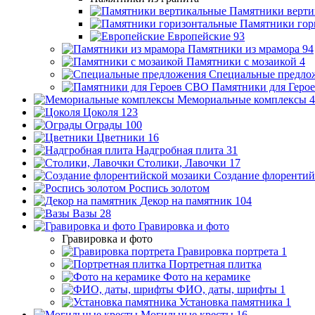
Памятники верти
Памятники гор
Европейские
93
Памятники из мрамора
94
Памятники с мозаикой
4
Специальные предло
Памятники для Геро
Мемориальные комплексы
4
Цоколя
123
Ограды
100
Цветники
16
Надгробная плита
31
Столики, Лавочки
17
Создание флорентий
Роспись золотом
Декор на памятник
104
Вазы
28
Гравировка и фото
Гравировка и фото
Гравировка портрета
1
Портретная плитка
Фото на керамике
ФИО, даты, шрифты
1
Установка памятника
1
Могильные кресты
16