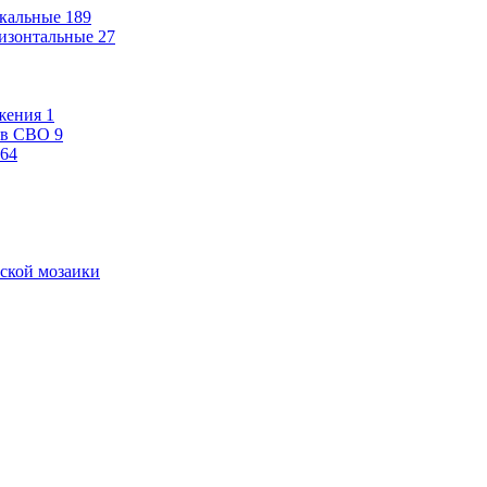
кальные
189
изонтальные
27
жения
1
ев СВО
9
64
ской мозаики