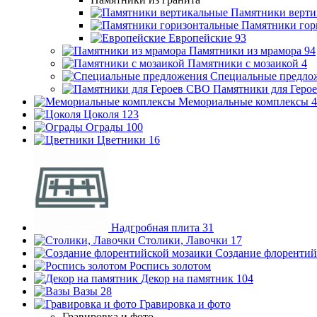
Памятники верти
Памятники гор
Европейские
93
Памятники из мрамора
94
Памятники с мозаикой
4
Специальные предло
Памятники для Геро
Мемориальные комплексы
4
Цоколя
123
Ограды
100
Цветники
16
Надгробная плита
31
Столики, Лавочки
17
Создание флорентий
Роспись золотом
Декор на памятник
104
Вазы
28
Гравировка и фото
Гравировка и фото