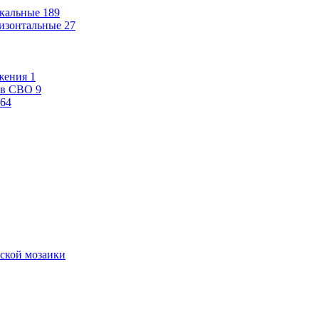
кальные
189
изонтальные
27
жения
1
ев СВО
9
64
ской мозаики