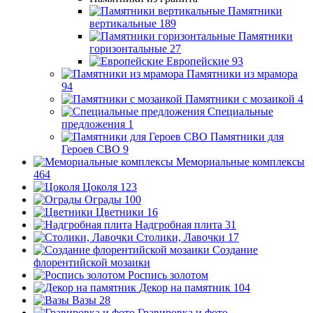
Памятники
вертикальные
189
Памятники
горизонтальные
27
Европейские
93
Памятники из мрамора
94
Памятники с мозаикой
4
Специальные
предложения
1
Памятники для
Героев СВО
9
Мемориальные комплексы
464
Цоколя
123
Ограды
100
Цветники
16
Надгробная плита
31
Столики, Лавочки
17
Создание
флорентийской мозаики
Роспись золотом
Декор на памятник
104
Вазы
28
Гравировка и фото