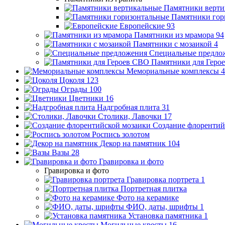
Памятники верти
Памятники гор
Европейские
93
Памятники из мрамора
94
Памятники с мозаикой
4
Специальные предло
Памятники для Геро
Мемориальные комплексы
4
Цоколя
123
Ограды
100
Цветники
16
Надгробная плита
31
Столики, Лавочки
17
Создание флорентий
Роспись золотом
Декор на памятник
104
Вазы
28
Гравировка и фото
Гравировка и фото
Гравировка портрета
1
Портретная плитка
Фото на керамике
ФИО, даты, шрифты
1
Установка памятника
1
Могильные кресты
16