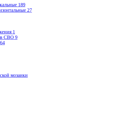
кальные
189
изонтальные
27
жения
1
ев СВО
9
64
ской мозаики