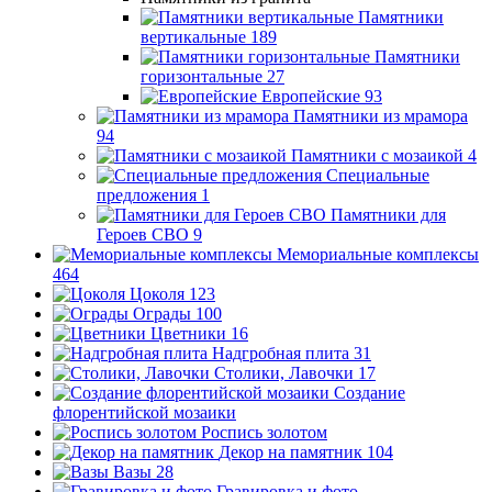
Памятники
вертикальные
189
Памятники
горизонтальные
27
Европейские
93
Памятники из мрамора
94
Памятники с мозаикой
4
Специальные
предложения
1
Памятники для
Героев СВО
9
Мемориальные комплексы
464
Цоколя
123
Ограды
100
Цветники
16
Надгробная плита
31
Столики, Лавочки
17
Создание
флорентийской мозаики
Роспись золотом
Декор на памятник
104
Вазы
28
Гравировка и фото