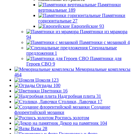
Памятники
вертикальные
189
Памятники
горизонтальные
27
Европейские
93
Памятники из мрамора
94
Памятники с мозаикой
4
Специальные
предложения
1
Памятники для
Героев СВО
9
Мемориальные комплексы
464
Цоколя
123
Ограды
100
Цветники
16
Надгробная плита
31
Столики, Лавочки
17
Создание
флорентийской мозаики
Роспись золотом
Декор на памятник
104
Вазы
28
Гравировка и фото