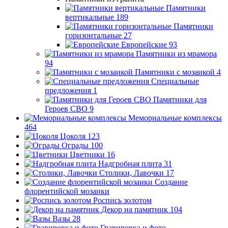
Памятники
вертикальные
189
Памятники
горизонтальные
27
Европейские
93
Памятники из мрамора
94
Памятники с мозаикой
4
Специальные
предложения
1
Памятники для
Героев СВО
9
Мемориальные комплексы
464
Цоколя
123
Ограды
100
Цветники
16
Надгробная плита
31
Столики, Лавочки
17
Создание
флорентийской мозаики
Роспись золотом
Декор на памятник
104
Вазы
28
Гравировка и фото