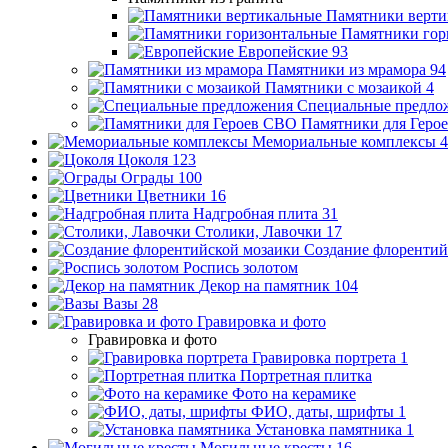
Памятники верти
Памятники гор
Европейские
93
Памятники из мрамора
94
Памятники с мозаикой
4
Специальные предло
Памятники для Геро
Мемориальные комплексы
4
Цоколя
123
Ограды
100
Цветники
16
Надгробная плита
31
Столики, Лавочки
17
Создание флорентий
Роспись золотом
Декор на памятник
104
Вазы
28
Гравировка и фото
Гравировка и фото
Гравировка портрета
1
Портретная плитка
Фото на керамике
ФИО, даты, шрифты
1
Установка памятника
1
Могильные кресты
16