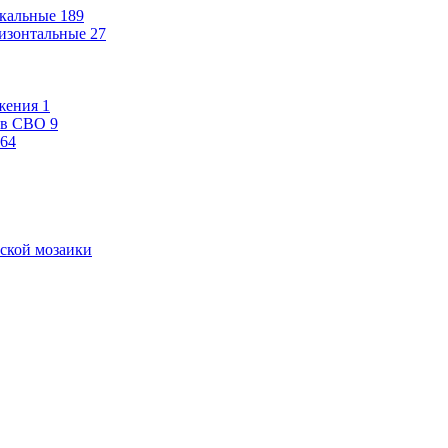
кальные
189
изонтальные
27
жения
1
ев СВО
9
64
ской мозаики