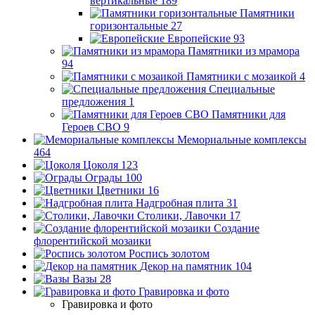
вертикальные
189
Памятники
горизонтальные
27
Европейские
93
Памятники из мрамора
94
Памятники с мозаикой
4
Специальные
предложения
1
Памятники для
Героев СВО
9
Мемориальные комплексы
464
Цоколя
123
Ограды
100
Цветники
16
Надгробная плита
31
Столики, Лавочки
17
Создание
флорентийской мозаики
Роспись золотом
Декор на памятник
104
Вазы
28
Гравировка и фото
Гравировка и фото