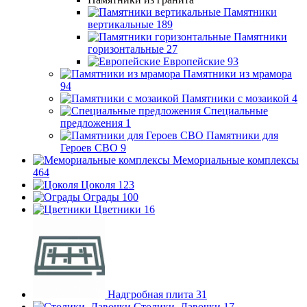
Памятники
вертикальные
189
Памятники
горизонтальные
27
Европейские
93
Памятники из мрамора
94
Памятники с мозаикой
4
Специальные
предложения
1
Памятники для
Героев СВО
9
Мемориальные комплексы
464
Цоколя
123
Ограды
100
Цветники
16
Надгробная плита
31
Столики, Лавочки
17