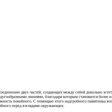
соединению двух частей, создающих между собой довольно эсте
 дугообразными линиями, благодаря которым становится более из
ность покойного. С помощью этого надгробного памятника возм
ойного перед взглядами окружающих.