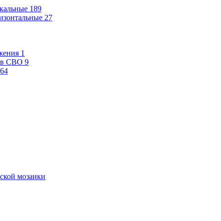
кальные
189
изонтальные
27
жения
1
ев СВО
9
64
ской мозаики