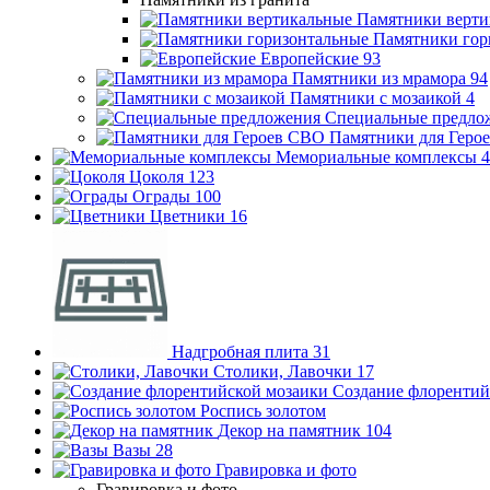
Памятники верти
Памятники гор
Европейские
93
Памятники из мрамора
94
Памятники с мозаикой
4
Специальные предло
Памятники для Геро
Мемориальные комплексы
4
Цоколя
123
Ограды
100
Цветники
16
Надгробная плита
31
Столики, Лавочки
17
Создание флорентий
Роспись золотом
Декор на памятник
104
Вазы
28
Гравировка и фото
Гравировка и фото