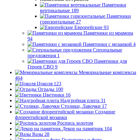
Памятники
вертикальные
189
Памятники
горизонтальные
27
Европейские
93
Памятники из мрамора
94
Памятники с мозаикой
4
Специальные
предложения
1
Памятники для
Героев СВО
9
Мемориальные комплексы
464
Цоколя
123
Ограды
100
Цветники
16
Надгробная плита
31
Столики, Лавочки
17
Создание
флорентийской мозаики
Роспись золотом
Декор на памятник
104
Вазы
28
Гравировка и фото