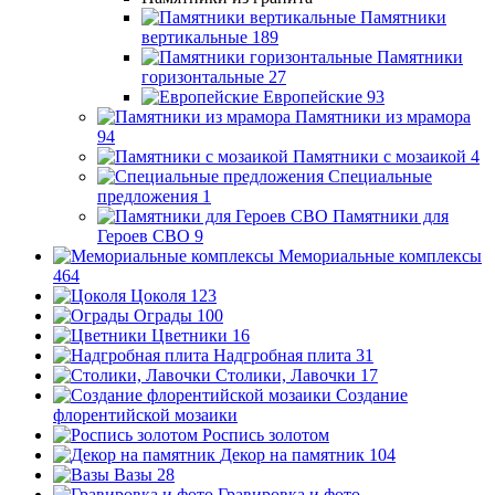
Памятники
вертикальные
189
Памятники
горизонтальные
27
Европейские
93
Памятники из мрамора
94
Памятники с мозаикой
4
Специальные
предложения
1
Памятники для
Героев СВО
9
Мемориальные комплексы
464
Цоколя
123
Ограды
100
Цветники
16
Надгробная плита
31
Столики, Лавочки
17
Создание
флорентийской мозаики
Роспись золотом
Декор на памятник
104
Вазы
28
Гравировка и фото