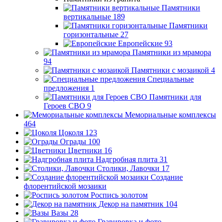
Памятники
вертикальные
189
Памятники
горизонтальные
27
Европейские
93
Памятники из мрамора
94
Памятники с мозаикой
4
Специальные
предложения
1
Памятники для
Героев СВО
9
Мемориальные комплексы
464
Цоколя
123
Ограды
100
Цветники
16
Надгробная плита
31
Столики, Лавочки
17
Создание
флорентийской мозаики
Роспись золотом
Декор на памятник
104
Вазы
28
Гравировка и фото