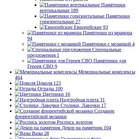
Памятники
вертикальные
189
Памятники
горизонтальные
27
Европейские
93
Памятники из мрамора
94
Памятники с мозаикой
4
Специальные
предложения
1
Памятники для
Героев СВО
9
Мемориальные комплексы
464
Цоколя
123
Ограды
100
Цветники
16
Надгробная плита
31
Столики, Лавочки
17
Создание
флорентийской мозаики
Роспись золотом
Декор на памятник
104
Вазы
28
Гравировка и фото