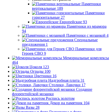
Памятники
вертикальные
189
Памятники
горизонтальные
27
Европейские
93
Памятники из мрамора
94
Памятники с мозаикой
4
Специальные
предложения
1
Памятники для
Героев СВО
9
Мемориальные комплексы
464
Цоколя
123
Ограды
100
Цветники
16
Надгробная плита
31
Столики, Лавочки
17
Создание
флорентийской мозаики
Роспись золотом
Декор на памятник
104
Вазы
28
Гравировка и фото