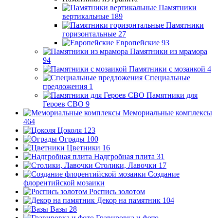
Памятники
вертикальные
189
Памятники
горизонтальные
27
Европейские
93
Памятники из мрамора
94
Памятники с мозаикой
4
Специальные
предложения
1
Памятники для
Героев СВО
9
Мемориальные комплексы
464
Цоколя
123
Ограды
100
Цветники
16
Надгробная плита
31
Столики, Лавочки
17
Создание
флорентийской мозаики
Роспись золотом
Декор на памятник
104
Вазы
28
Гравировка и фото