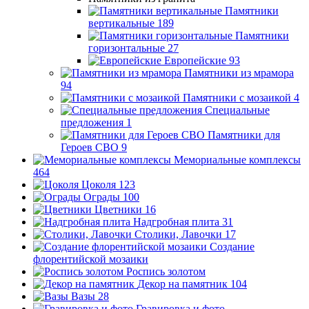
Памятники
вертикальные
189
Памятники
горизонтальные
27
Европейские
93
Памятники из мрамора
94
Памятники с мозаикой
4
Специальные
предложения
1
Памятники для
Героев СВО
9
Мемориальные комплексы
464
Цоколя
123
Ограды
100
Цветники
16
Надгробная плита
31
Столики, Лавочки
17
Создание
флорентийской мозаики
Роспись золотом
Декор на памятник
104
Вазы
28
Гравировка и фото