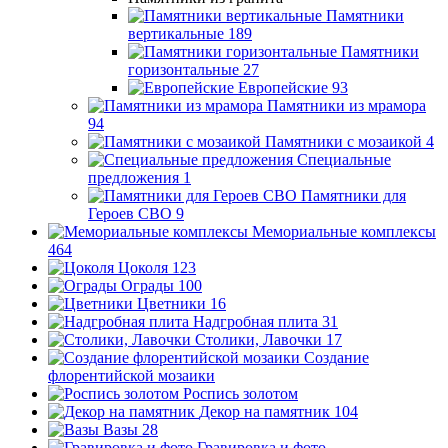
Памятники
вертикальные
189
Памятники
горизонтальные
27
Европейские
93
Памятники из мрамора
94
Памятники с мозаикой
4
Специальные
предложения
1
Памятники для
Героев СВО
9
Мемориальные комплексы
464
Цоколя
123
Ограды
100
Цветники
16
Надгробная плита
31
Столики, Лавочки
17
Создание
флорентийской мозаики
Роспись золотом
Декор на памятник
104
Вазы
28
Гравировка и фото