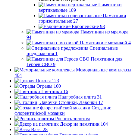
Памятники
вертикальные
189
Памятники
горизонтальные
27
Европейские
93
Памятники из мрамора
94
Памятники с мозаикой
4
Специальные
предложения
1
Памятники для
Героев СВО
9
Мемориальные комплексы
464
Цоколя
123
Ограды
100
Цветники
16
Надгробная плита
31
Столики, Лавочки
17
Создание
флорентийской мозаики
Роспись золотом
Декор на памятник
104
Вазы
28
Гравировка и фото