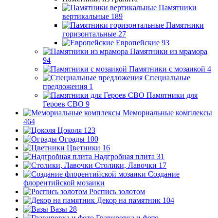
Памятники
вертикальные
189
Памятники
горизонтальные
27
Европейские
93
Памятники из мрамора
94
Памятники с мозаикой
4
Специальные
предложения
1
Памятники для
Героев СВО
9
Мемориальные комплексы
464
Цоколя
123
Ограды
100
Цветники
16
Надгробная плита
31
Столики, Лавочки
17
Создание
флорентийской мозаики
Роспись золотом
Декор на памятник
104
Вазы
28
Гравировка и фото