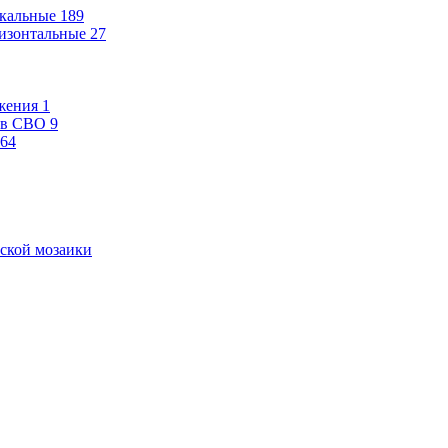
кальные
189
изонтальные
27
жения
1
ев СВО
9
64
ской мозаики