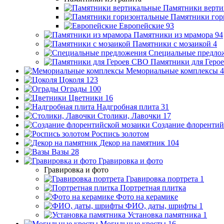
Памятники верти
Памятники гор
Европейские
93
Памятники из мрамора
94
Памятники с мозаикой
4
Специальные предло
Памятники для Геро
Мемориальные комплексы
4
Цоколя
123
Ограды
100
Цветники
16
Надгробная плита
31
Столики, Лавочки
17
Создание флорентий
Роспись золотом
Декор на памятник
104
Вазы
28
Гравировка и фото
Гравировка и фото
Гравировка портрета
1
Портретная плитка
Фото на керамике
ФИО, даты, шрифты
1
Установка памятника
1
Могильные кресты
16