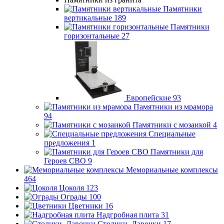
Памятники
вертикальные
189
Памятники
горизонтальные
27
Европейские
93
Памятники из мрамора
94
Памятники с мозаикой
4
Специальные
предложения
1
Памятники для
Героев СВО
9
Мемориальные комплексы
464
Цоколя
123
Ограды
100
Цветники
16
Надгробная плита
31
Столики, Лавочки
17