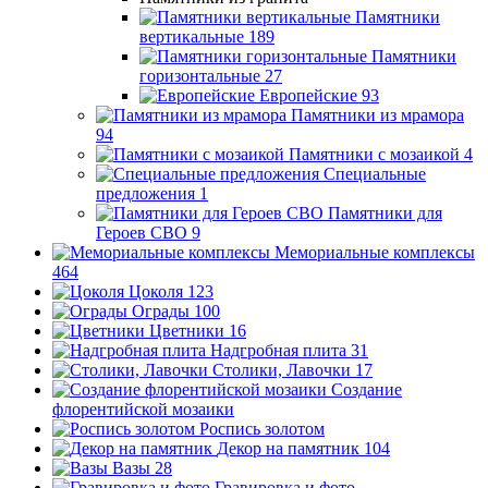
Памятники
вертикальные
189
Памятники
горизонтальные
27
Европейские
93
Памятники из мрамора
94
Памятники с мозаикой
4
Специальные
предложения
1
Памятники для
Героев СВО
9
Мемориальные комплексы
464
Цоколя
123
Ограды
100
Цветники
16
Надгробная плита
31
Столики, Лавочки
17
Создание
флорентийской мозаики
Роспись золотом
Декор на памятник
104
Вазы
28
Гравировка и фото