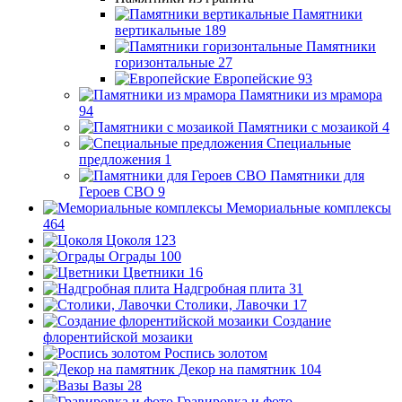
Памятники
вертикальные
189
Памятники
горизонтальные
27
Европейские
93
Памятники из мрамора
94
Памятники с мозаикой
4
Специальные
предложения
1
Памятники для
Героев СВО
9
Мемориальные комплексы
464
Цоколя
123
Ограды
100
Цветники
16
Надгробная плита
31
Столики, Лавочки
17
Создание
флорентийской мозаики
Роспись золотом
Декор на памятник
104
Вазы
28
Гравировка и фото