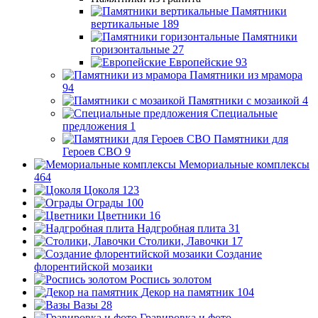
Памятники
вертикальные
189
Памятники
горизонтальные
27
Европейские
93
Памятники из мрамора
94
Памятники с мозаикой
4
Специальные
предложения
1
Памятники для
Героев СВО
9
Мемориальные комплексы
464
Цоколя
123
Ограды
100
Цветники
16
Надгробная плита
31
Столики, Лавочки
17
Создание
флорентийской мозаики
Роспись золотом
Декор на памятник
104
Вазы
28
Гравировка и фото